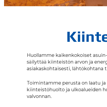
Kiint
Huollamme kaikenkokoiset asuin- ja
säilyttää kiinteistön arvon ja ene
asiakaskohtaisesti, lähtökohtana 
Toimintamme perusta on laatu ja l
kiinteistöhuolto ja ulkoalueiden 
valvonnan.