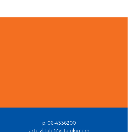
p.
06-4336200
arto.ylitalo@ylitaloky.com