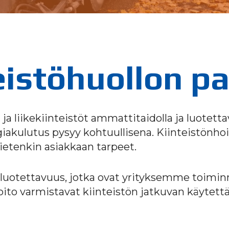
eistöhuollon pa
 liikekiinteistöt ammattitaidolla ja luotetta
rgiakulutus pysyy kohtuullisena. Kiinteistönhoi
tietenkin asiakkaan tarpeet.
uotettavuus, jotka ovat yrityksemme toiminna
hoito varmistavat kiinteistön jatkuvan käytet