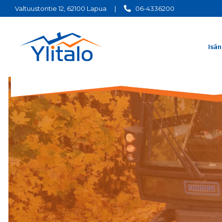
Valtuustontie 12, 62100 Lapua
|
06-4336200
Isän