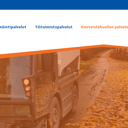
nöintipalvelut
Tilitoimistopalvelut
Kiinteistöhuollon palvel