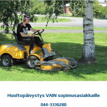
Huoltopäivystys VAIN sopimusasiakkaille
044-3336280