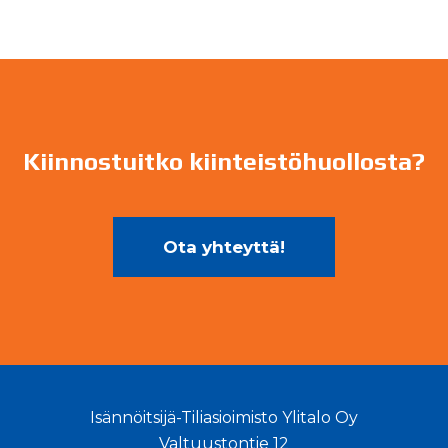
Kiinnostuitko kiinteistöhuollosta?
Ota yhteyttä!
Isännöitsijä-Tiliasioimisto Ylitalo Oy
Valtuustontie 12