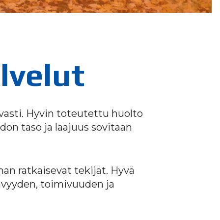
lvelut
vasti. Hyvin toteutettu huolto
don taso ja laajuus sovitaan
n ratkaisevat tekijät. Hyvä
tävyyden, toimivuuden ja